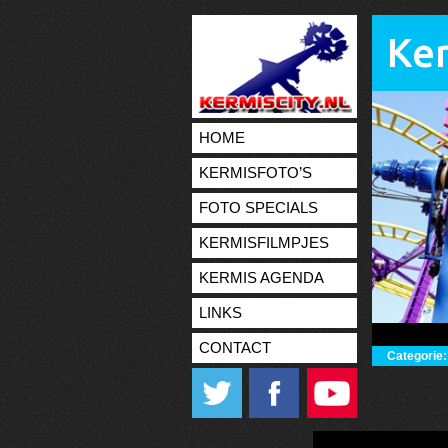
Ker
HOME
KERMISFOTO’S
FOTO SPECIALS
KERMISFILMPJES
KERMIS AGENDA
LINKS
CONTACT
Categorie