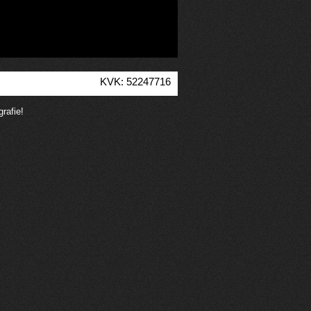
KVK: 52247716
rafie!